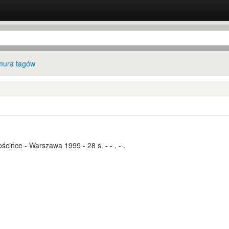
ura tagów
ińce - Warszawa 1999 - 28 s. - - . - .