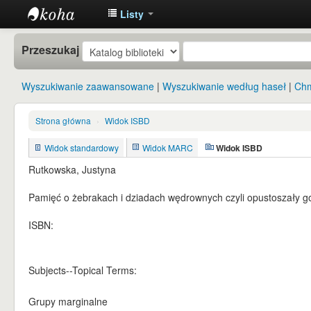
Listy
Instytut
Przeszukaj
Etnologii i
Antropologii
Wyszukiwanie zaawansowane
Wyszukiwanie według haseł
Chm
Kulturowej
UW
Strona główna
›
Widok ISBD
Widok standardowy
Widok MARC
Widok ISBD
Rutkowska, Justyna
Pamięć o żebrakach i dziadach wędrownych czyli opustoszały gośc
ISBN:
Subjects--Topical Terms:
Grupy marginalne