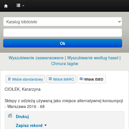
Instytut
Etnologii
i
Antropologii
Ok
Kulturowej
UW
Wyszukiwanie zaawansowane
Wyszukiwanie według haseł
Chmura tagów
Widok standardowy
Widok MARC
Widok ISBD
CIOŁEK, Kararzyna
Sklepy z odzieżą używaną jako miejsce alternatywnej konsumpcji
- Warszawa 2016 - 68
Drukuj
Zapisz rekord