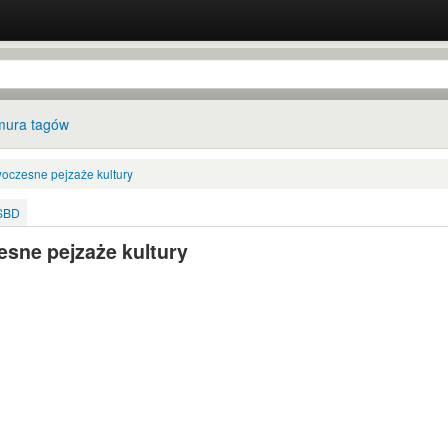
ura tagów
woczesne pejzaże kultury
ISBD
esne pejzaże kultury