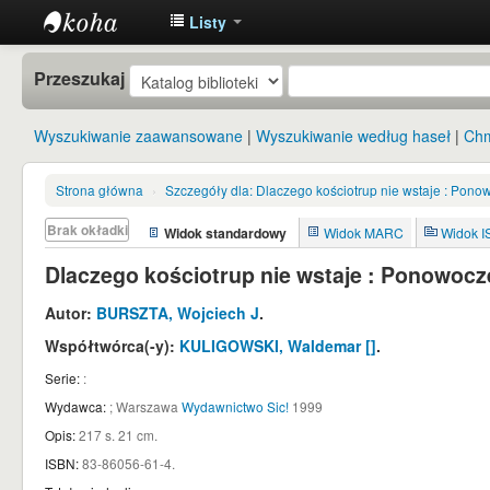
Listy
Instytut
Przeszukaj
Etnologii i
Antropologii
Wyszukiwanie zaawansowane
Wyszukiwanie według haseł
Chm
Kulturowej
UW
Strona główna
›
Szczegóły dla:
Dlaczego kościotrup nie wstaje : Pono
Brak okładki
Widok standardowy
Widok MARC
Widok 
Dlaczego kościotrup nie wstaje : Ponowocz
Autor:
BURSZTA, Wojciech J
.
Współtwórca(-y):
KULIGOWSKI, Waldemar
[]
.
Serie:
:
Wydawca:
;
Warszawa
Wydawnictwo Sic!
1999
Opis:
217 s. 21 cm
.
ISBN:
83-86056-61-4.