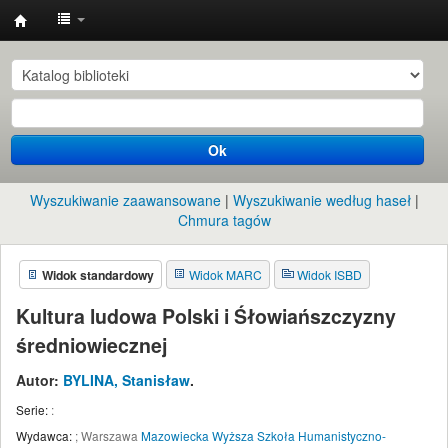
Instytut
Etnologii
i
Antropologii
Ok
Kulturowej
UW
Wyszukiwanie zaawansowane
Wyszukiwanie według haseł
Chmura tagów
Widok standardowy
Widok MARC
Widok ISBD
Kultura ludowa Polski i Śłowiańszczyzny
średniowiecznej
Autor:
BYLINA, Stanisław
.
Serie:
:
Wydawca:
;
Warszawa
Mazowiecka Wyższa Szkoła Humanistyczno-