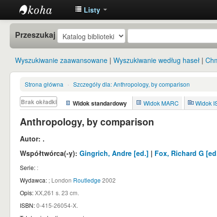
Listy
Instytut
Przeszukaj
Etnologii i
Antropologii
Wyszukiwanie zaawansowane
Wyszukiwanie według haseł
Chm
Kulturowej
UW
Strona główna
›
Szczegóły dla:
Anthropology, by comparison
Brak okładki
Widok standardowy
Widok MARC
Widok 
Anthropology, by comparison
Autor:
.
Współtwórca(-y):
Gingrich, Andre
[ed.]
|
Fox, Richard G
[ed
Serie:
:
Wydawca:
;
London
Routledge
2002
Opis:
XX,261 s. 23 cm
.
ISBN:
0-415-26054-X.