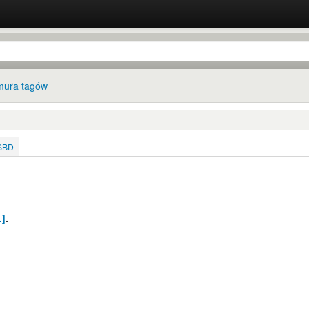
ura tagów
ISBD
.]
.