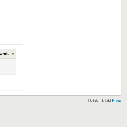
zwrotu
Działa dzięki
Koha