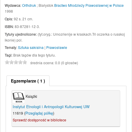
Wydawca:
Orthdruk
;
Białystok
Bractwo Młodzieży Prawosławnej w Polsce
1998
Opis:
92 s. 21 cm
.
ISBN:
83-87281-12-3.
Tytuły ujednolicone:
(tyt.oryg.: Umozrienije w kraskach.Tri oczerka o russkoj
ikonie) pol.
Tematy:
Sztuka sakralna
|
Prawosławie
Tagi:
Brak tagów dla tego tytułu.
średnia ocena: 0.0 (0 głosów)
Egzemplarze
( 1 )
Książki
Instytut Etnologii i Antropologii Kulturowej UW
11619 (
Przeglądaj półkę
)
Sprawdź dostępność w bibliotece