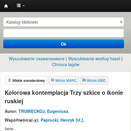
Instytut
Etnologii
i
Antropologii
Ok
Kulturowej
UW
Wyszukiwanie zaawansowane
Wyszukiwanie według haseł
Chmura tagów
Widok standardowy
Widok MARC
Widok ISBD
Kolorowa kontemplacja Trzy szkice o ikonie
ruskiej
Autor:
TRUBIECKOJ, Eugeniusz
.
Współtwórca(-y):
Paprocki, Henryk
[tł.]
.
Serie:
: