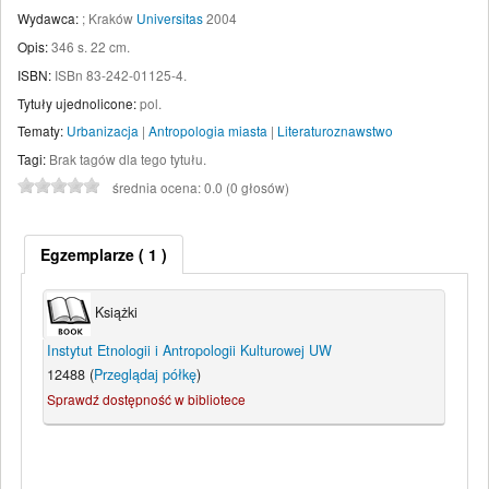
Wydawca:
;
Kraków
Universitas
2004
Opis:
346 s. 22 cm
.
ISBN:
ISBn 83-242-01125-4.
Tytuły ujednolicone:
pol.
Tematy:
Urbanizacja
|
Antropologia miasta
|
Literaturoznawstwo
Tagi:
Brak tagów dla tego tytułu.
średnia ocena: 0.0 (0 głosów)
Egzemplarze
( 1 )
Książki
Instytut Etnologii i Antropologii Kulturowej UW
12488 (
Przeglądaj półkę
)
Sprawdź dostępność w bibliotece