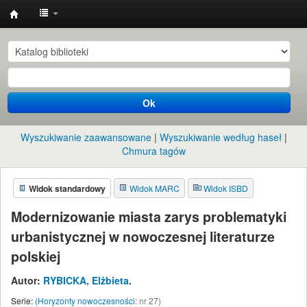
Instytut
Etnologii
i
Antropologii
Ok
Kulturowej
UW
Wyszukiwanie zaawansowane
Wyszukiwanie według haseł
Chmura tagów
Widok standardowy
Widok MARC
Widok ISBD
Modernizowanie miasta zarys problematyki
urbanistycznej w nowoczesnej literaturze
polskiej
Autor:
RYBICKA, Elżbieta
.
Serie:
(Horyzonty nowoczesności
: nr 27)