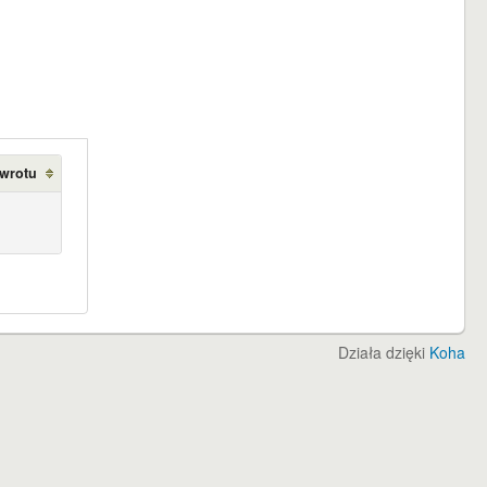
zwrotu
Działa dzięki
Koha