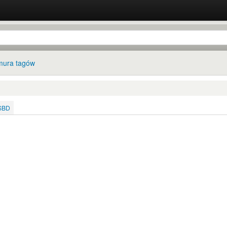
ura tagów
ISBD