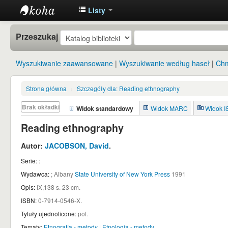
Listy
Instytut
Przeszukaj
Etnologii i
Antropologii
Wyszukiwanie zaawansowane
Wyszukiwanie według haseł
Chm
Kulturowej
UW
Strona główna
›
Szczegóły dla:
Reading ethnography
Brak okładki
Widok standardowy
Widok MARC
Widok 
Reading ethnography
Autor:
JACOBSON, David
.
Serie:
:
Wydawca:
;
Albany
State University of New York Press
1991
Opis:
IX,138 s. 23 cm
.
ISBN:
0-7914-0546-X.
Tytuły ujednolicone:
pol.
Tematy:
Etnografia - metody
|
Etnologia - metody