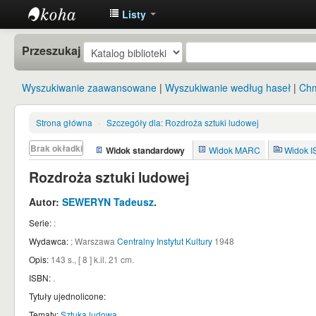
Listy
Instytut
Przeszukaj
Etnologii i
Antropologii
Wyszukiwanie zaawansowane
Wyszukiwanie według haseł
Chm
Kulturowej
UW
Strona główna
›
Szczegóły dla:
Rozdroża sztuki ludowej
Brak okładki
Widok standardowy
Widok MARC
Widok 
Rozdroża sztuki ludowej
Autor:
SEWERYN Tadeusz
.
Serie:
:
Wydawca:
;
Warszawa
Centralny Instytut Kultury
1948
Opis:
143 s., [ 8 ] k.il. 21 cm
.
ISBN:
.
Tytuły ujednolicone:
Tematy:
Sztuka ludowa