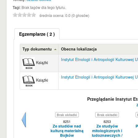
Tagi:
Brak tagów dla tego tytułu.
średnia ocena: 0.0 (0 głosów)
Egzemplarze
( 2 )
Typ dokumentu
Obecna lokalizacja
Instytut Etnologii i Antropologii Kulturowej
Książki
Instytut Etnologii i Antropologii Kulturowej
Książki
Przeglądanie Instytut E
Z
Brak okładki
Brak okładki
8251
8253
Ze studiów nad
Ze studyów
P
Wstecz
kulturą materialną
mitologicznych i
Bojków
ludoznawczych /