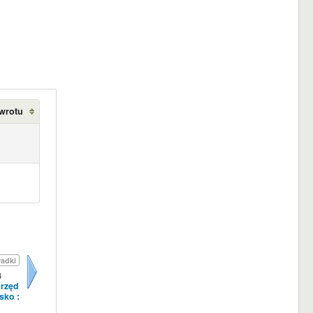
wrotu
ładki
4
brzęd
Dalej
sko :