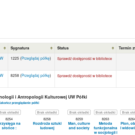
Sygnatura
Status
Termin z
 UW
1225 (
Przeglądaj półkę
)
Sprawdź dostępność w bibliotece
 UW
8258 (
Przeglądaj półkę
)
Sprawdź dostępność w bibliotece
tnologii i Antropologii Kulturowej UW Półki
akończ przeglądanie półki
Brak okładki
Brak okładki
Brak okładki
Brak okładki
Brak ok
8254
8258
8259
8263
826
rzysięga na
Rozdroża sztuki
Man, culture
Metoda
Plon, o
słońce :
ludowej
and society
funkcjonalna
i widowi
w socjologii i