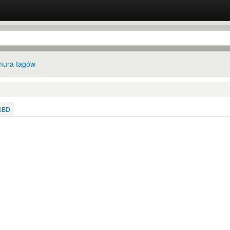
ura tagów
ISBD