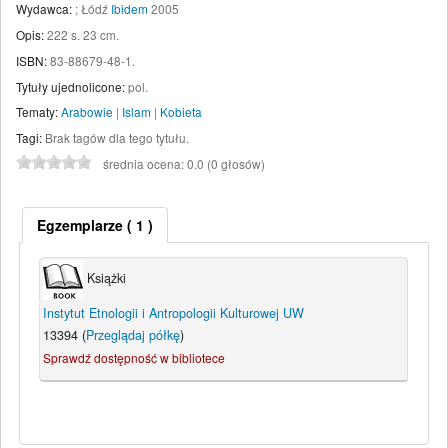
Wydawca:
;
Łódź
Ibidem
2005
Opis:
222 s. 23 cm
.
ISBN:
83-88679-48-1.
Tytuły ujednolicone:
pol.
Tematy:
Arabowie
|
Islam
|
Kobieta
Tagi:
Brak tagów dla tego tytułu.
średnia ocena: 0.0 (0 głosów)
Egzemplarze
( 1 )
Książki
Instytut Etnologii i Antropologii Kulturowej UW
13394 (
Przeglądaj półkę
)
Sprawdź dostępność w bibliotece