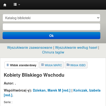
Instytut
Etnologii
i
Antropologii
Ok
Kulturowej
UW
Wyszukiwanie zaawansowane
Wyszukiwanie według haseł
Chmura tagów
Widok standardowy
Widok MARC
Widok ISBD
Kobiety Bliskiego Wschodu
Autor:
.
Współtwórca(-y):
Dziekan, Marek M
[red.]
|
Kończak, Izabela
[red.]
.
Serie:
: