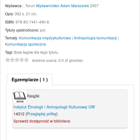
Wydawca:
;
Toruń
Wydawnictwo Adam Marszałek
2007
Opis:
392 s. 21 cm
.
ISBN:
978-83-7441-490-6.
Tytuły ujednolicone:
pol.
Tematy:
Komunikacja międzykulturowa
|
Antropologia komunikacji
|
Komunikacja społeczna
Tagi:
Brak tagów dla tego tytułu.
średnia ocena: 0.0 (0 głosów)
Egzemplarze
( 1 )
Książki
Instytut Etnologii i Antropologii Kulturowej UW
14312 (
Przeglądaj półkę
)
Sprawdź dostępność w bibliotece