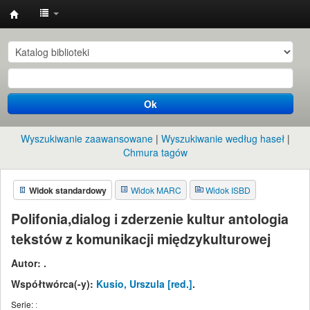
Instytut
Etnologii
i
Antropologii
Ok
Kulturowej
UW
Wyszukiwanie zaawansowane
Wyszukiwanie według haseł
Chmura tagów
Widok standardowy
Widok MARC
Widok ISBD
Polifonia,dialog i zderzenie kultur antologia
tekstów z komunikacji międzykulturowej
Autor:
.
Współtwórca(-y):
Kusio, Urszula
[red.]
.
Serie:
: