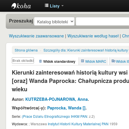
Listy
Instytut
Przeszukaj
Etnologii i
Antropologii
Wyszukiwanie zaawansowane
Wyszukiwanie według haseł
Chm
Kulturowej
UW
Strona główna
›
Szczegóły dla:
Kierunki zainteresowań historią kultu
Brak okładki
Widok standardowy
Widok MARC
Widok 
Kierunki zainteresowań historią kultury w
[oraz] Wanda Paprocka: Chałupnicza produ
wieku
Autor:
KUTRZEBA-POJNAROWA, Anna
.
Współtwórca(-y):
Paprocka, Wanda
[]
.
Serie:
(Prace Działu Etnograficznego IHKM PAN
: z.2)
Wydawca:
;
Warszawa
Instytut Historii Kultury Materialnej PAN
1959