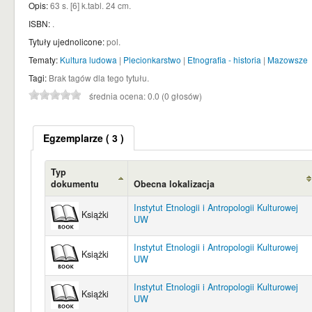
Opis:
63 s. [6] k.tabl. 24 cm
.
ISBN:
.
Tytuły ujednolicone:
pol.
Tematy:
Kultura ludowa
|
Plecionkarstwo
|
Etnografia - historia
|
Mazowsze
Tagi:
Brak tagów dla tego tytułu.
średnia ocena: 0.0 (0 głosów)
Egzemplarze
( 3 )
Typ
dokumentu
Obecna lokalizacja
Instytut Etnologii i Antropologii Kulturowej
Książki
UW
Instytut Etnologii i Antropologii Kulturowej
Książki
UW
Instytut Etnologii i Antropologii Kulturowej
Książki
UW