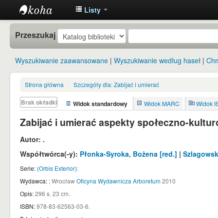
Listy
Instytut
Przeszukaj
Etnologii i
Antropologii
Wyszukiwanie zaawansowane
Wyszukiwanie według haseł
Chm
Kulturowej
UW
Strona główna
›
Szczegóły dla:
Zabijać i umierać
Brak okładki
Widok standardowy
Widok MARC
Widok 
Zabijać i umierać aspekty społeczno-kultu
Autor:
.
Współtwórca(-y):
Płonka-Syroka, Bożena
[red.]
|
Szlagowsk
Serie:
(Orbis Exterior)
:
Wydawca:
;
Wrocław
Oficyna Wydawnicza Arboretum
2010
Opis:
296 s. 23 cm
.
ISBN:
978-83-62563-03-6.