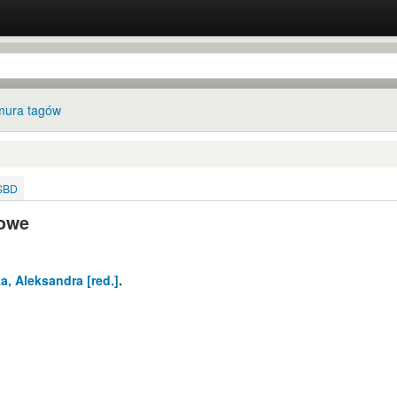
ura tagów
ISBD
rowe
a, Aleksandra
[red.]
.