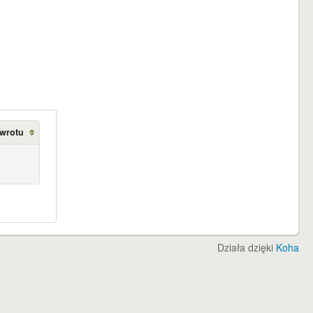
zwrotu
Działa dzięki
Koha