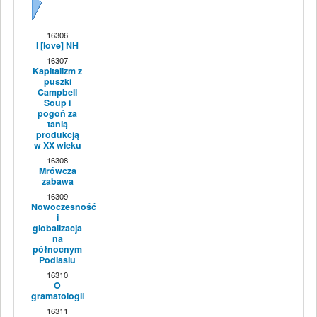
Dalej
16306
I [love] NH
16307
Kapitalizm z
puszki
Campbell
Soup i
pogoń za
tanią
produkcją
w XX wieku
16308
Mrówcza
zabawa
16309
Nowoczesność
i
globalizacja
na
północnym
Podlasiu
16310
O
gramatologii
16311