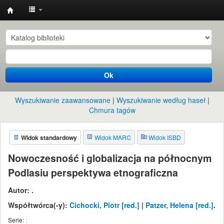
Instytut
Etnologii
i
Antropologii
Ok
Kulturowej
UW
Wyszukiwanie zaawansowane
Wyszukiwanie według haseł
Chmura tagów
Widok standardowy
Widok MARC
Widok ISBD
Nowoczesność i globalizacja na północnym
Podlasiu perspektywa etnograficzna
Autor:
.
Współtwórca(-y):
Cichocki, Piotr
[red.]
|
Patzer, Helena
[red.]
.
Serie:
: