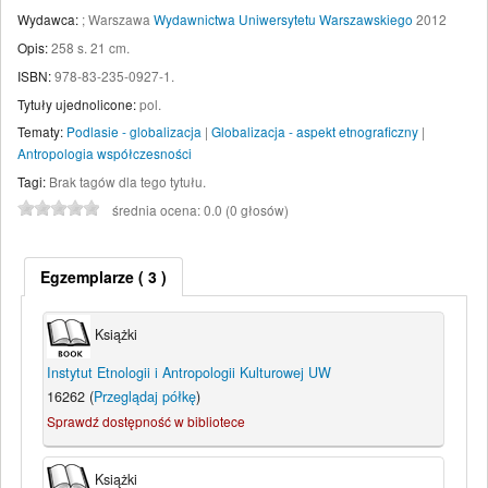
Wydawca:
;
Warszawa
Wydawnictwa Uniwersytetu Warszawskiego
2012
Opis:
258 s. 21 cm
.
ISBN:
978-83-235-0927-1.
Tytuły ujednolicone:
pol.
Tematy:
Podlasie - globalizacja
|
Globalizacja - aspekt etnograficzny
|
Antropologia współczesności
Tagi:
Brak tagów dla tego tytułu.
średnia ocena: 0.0 (0 głosów)
Egzemplarze
( 3 )
Książki
Instytut Etnologii i Antropologii Kulturowej UW
16262 (
Przeglądaj półkę
)
Sprawdź dostępność w bibliotece
Książki