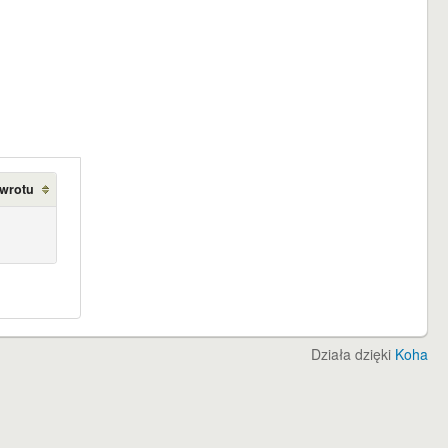
zwrotu
Działa dzięki
Koha