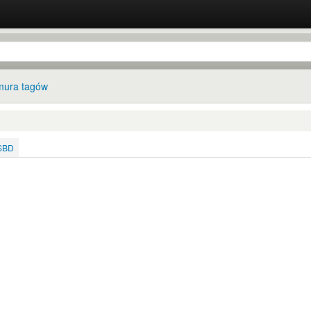
ura tagów
ISBD