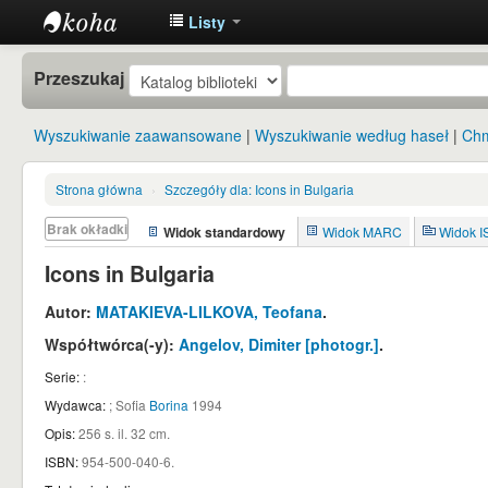
Listy
Instytut
Przeszukaj
Etnologii i
Antropologii
Wyszukiwanie zaawansowane
Wyszukiwanie według haseł
Chm
Kulturowej
UW
Strona główna
›
Szczegóły dla:
Icons in Bulgaria
Brak okładki
Widok standardowy
Widok MARC
Widok 
Icons in Bulgaria
Autor:
MATAKIEVA-LILKOVA, Teofana
.
Współtwórca(-y):
Angelov, Dimiter
[photogr.]
.
Serie:
:
Wydawca:
;
Sofia
Borina
1994
Opis:
256 s. il. 32 cm
.
ISBN:
954-500-040-6.