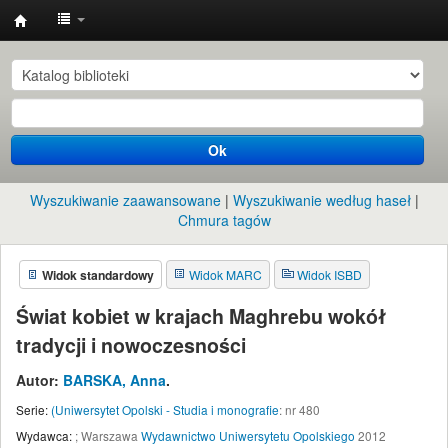
Instytut
Etnologii
i
Antropologii
Ok
Kulturowej
UW
Wyszukiwanie zaawansowane
Wyszukiwanie według haseł
Chmura tagów
Widok standardowy
Widok MARC
Widok ISBD
Świat kobiet w krajach Maghrebu wokół
tradycji i nowoczesności
Autor:
BARSKA, Anna
.
Serie:
(Uniwersytet Opolski - Studia i monografie
: nr 480
Wydawca:
;
Warszawa
Wydawnictwo Uniwersytetu Opolskiego
2012