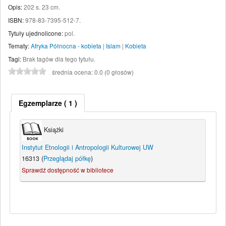
Opis:
202 s. 23 cm
.
ISBN:
978-83-7395-512-7.
Tytuły ujednolicone:
pol.
Tematy:
Afryka Północna - kobieta
|
Islam
|
Kobieta
Tagi:
Brak tagów dla tego tytułu.
średnia ocena: 0.0 (0 głosów)
Egzemplarze
( 1 )
Książki
Instytut Etnologii i Antropologii Kulturowej UW
16313 (
Przeglądaj półkę
)
Sprawdź dostępność w bibliotece