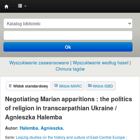
Instytut
Etnologii
i
Antropologii
Ok
Kulturowej
UW
Wyszukiwanie zaawansowane
Wyszukiwanie według haseł
Chmura tagów
Widok standardowy
Widok MARC
Widok ISBD
Negotiating Marian apparitions : the politics
of religion in transcarpathian Ukraine /
Agnieszka Halemba
Autor:
Halemba, Agnieszka
.
Serie:
Leipzig studies on the history and culture of East-Central Europe ;