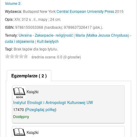
Volume 2
.
Wydawca:
Budapest New York
Central European University Press
2015
Opis:
XIV, 312 s . il., mapy ; 24 cm
.
ISBN:
9786155053368 (hardback);
9789637326417 (pbk.).
Tematy:
Ukraina - Zakarpacie- religijność
|
Maria (Matka Jezusa Chrystusa) -
cuda i objawienia
|
Kult świętych
Tagi:
Brak tagów dla tego tytułu.
średnia ocena: 0.0 (0 głosów)
Egzemplarze
( 2 )
Książki
Instytut Etnologii i Antropologii Kulturowej UW
17470 (
Przeglądaj półkę
)
Dostępny
Książki