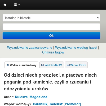
Instytut
Etnologii
i
Antropologii
Ok
Kulturowej
UW
Wyszukiwanie zaawansowane
Wyszukiwanie według haseł
Chmura tagów
Widok standardowy
Widok MARC
Widok ISBD
Od dzieci niech precz leci, a ptactwo niech
pogania pod kamienie, czyli o rzucaniu i
odczynianiu uroków
Autor:
Kulesza, Magdalena
.
Współtwórca(-y):
Baraniuk, Tadeusz
[Promotor]
.