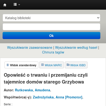
Instytut
Etnologii
i
Antropologii
Ok
Kulturowej
UW
Wyszukiwanie zaawansowane
Wyszukiwanie według haseł
Chmura tagów
Widok standardowy
Widok MARC
Widok ISBD
Opowieść o trwaniu i przemijaniu czyli
tajemnice domów starego Grzybowa
Autor:
Rutkowska, Amudena
.
Współtwórca(-y):
Zadrożyńska, Anna
[Promotor]
.
Serie:
: