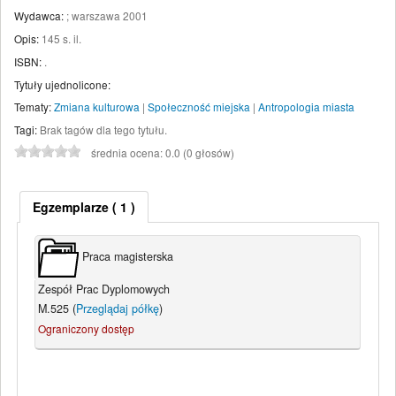
Wydawca:
;
warszawa
2001
Opis:
145 s. il
.
ISBN:
.
Tytuły ujednolicone:
Tematy:
Zmiana kulturowa
|
Społeczność miejska
|
Antropologia miasta
Tagi:
Brak tagów dla tego tytułu.
średnia ocena: 0.0 (0 głosów)
Egzemplarze
( 1 )
Praca magisterska
Zespół Prac Dyplomowych
M.525 (
Przeglądaj półkę
)
Ograniczony dostęp