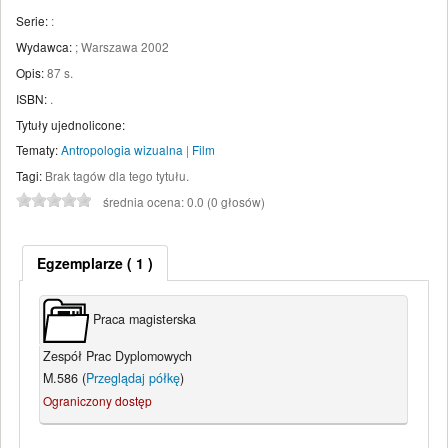
Serie:
:
Wydawca:
;
Warszawa
2002
Opis:
87 s
.
ISBN:
.
Tytuły ujednolicone:
Tematy:
Antropologia wizualna
|
Film
Tagi:
Brak tagów dla tego tytułu.
średnia ocena: 0.0 (0 głosów)
Egzemplarze
( 1 )
Praca magisterska
Zespół Prac Dyplomowych
M.586 (
Przeglądaj półkę
)
Ograniczony dostęp