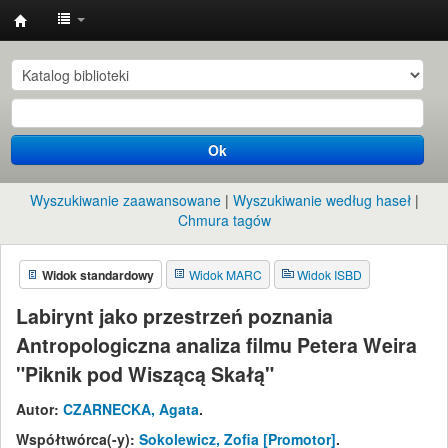
Instytut
Etnologii
i
Antropologii
Ok
Kulturowej
UW
Wyszukiwanie zaawansowane
Wyszukiwanie według haseł
Chmura tagów
Widok standardowy
Widok MARC
Widok ISBD
Labirynt jako przestrzeń poznania
Antropologiczna analiza filmu Petera Weira
"Piknik pod Wiszącą Skałą"
Autor:
CZARNECKA, Agata
.
Współtwórca(-y):
Sokolewicz, Zofia
[Promotor]
.