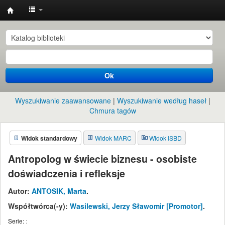
Instytut
Etnologii
i
Antropologii
Ok
Kulturowej
UW
Wyszukiwanie zaawansowane
Wyszukiwanie według haseł
Chmura tagów
Widok standardowy
Widok MARC
Widok ISBD
Antropolog w świecie biznesu - osobiste
doświadczenia i refleksje
Autor:
ANTOSIK, Marta
.
Współtwórca(-y):
Wasilewski, Jerzy Sławomir
[Promotor]
.
Serie:
: