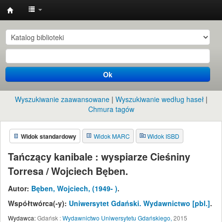
Instytut
Etnologii
i
Antropologii
Ok
Kulturowej
UW
Wyszukiwanie zaawansowane
Wyszukiwanie według haseł
Chmura tagów
Widok standardowy
Widok MARC
Widok ISBD
Tańczący kanibale : wyspiarze Cieśniny
Torresa /
Wojciech Bęben.
Autor:
Bęben, Wojciech
, (1949- )
.
Współtwórca(-y):
Uniwersytet Gdański. Wydawnictwo
[pbl.]
.
Wydawca:
Gdańsk :
Wydawnictwo Uniwersytetu Gdańskiego,
2015