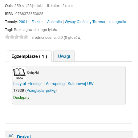
Opis:
259 s., [23] s. tabl. : il. kolor. ; 24 cm
.
ISBN:
9788378653028.
Tematy:
2001-
|
Folklor -- Australia
|
Wyspy Cieśniny Torresa -- etnografia
Tagi:
Brak tagów dla tego tytułu.
średnia ocena: 0.0 (0 głosów)
Egzemplarze
( 1 )
Uwagi
Książki
Instytut Etnologii i Antropologii Kulturowej UW
17339 (
Przeglądaj półkę
)
Dostępny
Drukuj