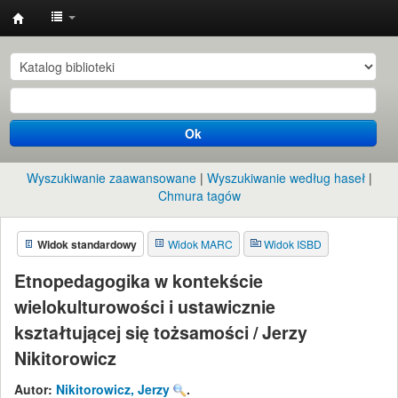
Instytut
Etnologii
i
Antropologii
Ok
Kulturowej
UW
Wyszukiwanie zaawansowane
Wyszukiwanie według haseł
Chmura tagów
Widok standardowy
Widok MARC
Widok ISBD
Etnopedagogika w kontekście
wielokulturowości i ustawicznie
kształtującej się tożsamości /
Jerzy
Nikitorowicz
Autor:
Nikitorowicz, Jerzy
.