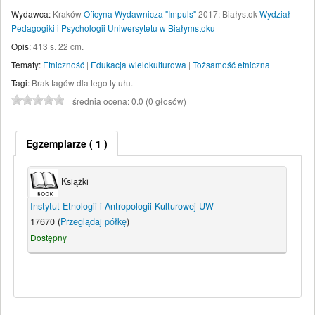
Wydawca:
Kraków
Oficyna Wydawnicza "Impuls"
2017
;
Białystok
Wydział
Pedagogiki i Psychologii Uniwersytetu w Białymstoku
Opis:
413 s. 22 cm
.
Tematy:
Etniczność
|
Edukacja wielokulturowa
|
Tożsamość etniczna
Tagi:
Brak tagów dla tego tytułu.
średnia ocena: 0.0 (0 głosów)
Egzemplarze
( 1 )
Książki
Instytut Etnologii i Antropologii Kulturowej UW
17670 (
Przeglądaj półkę
)
Dostępny