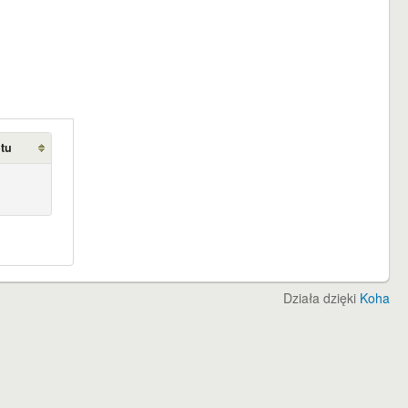
otu
Działa dzięki
Koha