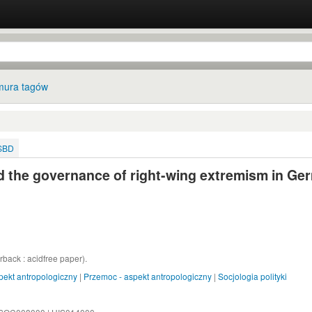
ura tagów
ISBD
nd the governance of right-wing extremism in Ge
ack : acidfree paper).
pekt antropologiczny
|
Przemoc - aspekt antropologiczny
|
Socjologia polityki