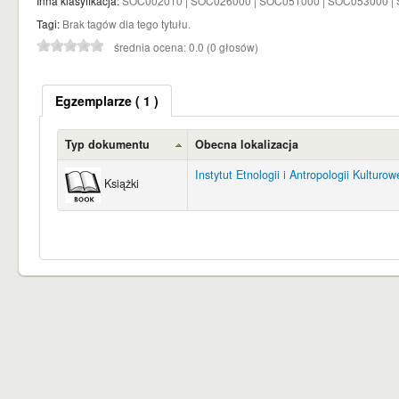
Inna klasyfikacja:
SOC002010 | SOC026000 | SOC051000 | SOC053000 | 
Tagi:
Brak tagów dla tego tytułu.
średnia ocena: 0.0 (0 głosów)
Egzemplarze
( 1 )
Typ dokumentu
Obecna lokalizacja
Instytut Etnologii i Antropologii Kulturo
Książki