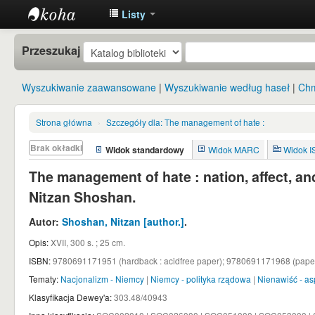
Listy
Instytut
Przeszukaj
Etnologii i
Antropologii
Wyszukiwanie zaawansowane
Wyszukiwanie według haseł
Chm
Kulturowej
UW
Strona główna
›
Szczegóły dla:
The management of hate :
Brak okładki
Widok standardowy
Widok MARC
Widok 
The management of hate : nation, affect, a
Nitzan Shoshan.
Autor:
Shoshan, Nitzan
[author.]
.
Opis:
XVII, 300 s. ; 25 cm
.
ISBN:
9780691171951 (hardback : acidfree paper);
9780691171968 (paperb
Tematy:
Nacjonalizm - Niemcy
|
Niemcy - polityka rządowa
|
Nienawiść - as
Klasyfikacja Dewey'a:
303.48/40943