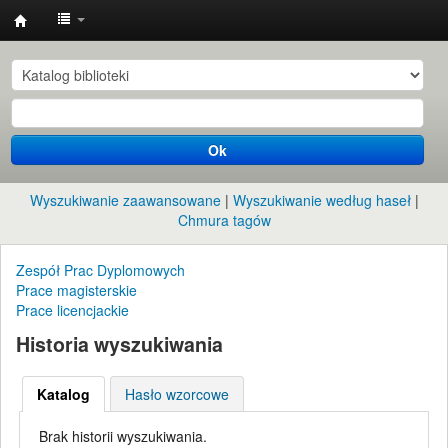
Instytut
Etnologii
i
Antropologii
Ok
Kulturowej
UW
Wyszukiwanie zaawansowane
Wyszukiwanie według haseł
Chmura tagów
Zespół Prac Dyplomowych
Prace magisterskie
Prace licencjackie
Historia wyszukiwania
Katalog
Hasło wzorcowe
Brak historii wyszukiwania.