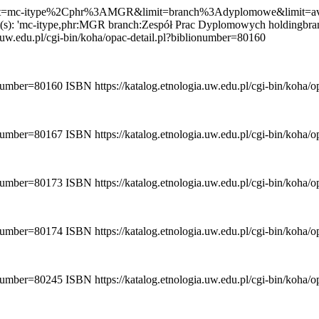
pl?&limit=mc-itype%2Cphr%3AMGR&limit=branch%3Adyplomowe&limit=
it(s): 'mc-itype,phr:MGR branch:Zespół Prac Dyplomowych holdingbranc
a.uw.edu.pl/cgi-bin/koha/opac-detail.pl?biblionumber=80160
ionumber=80160
ISBN
https://katalog.etnologia.uw.edu.pl/cgi-bin/koha
ionumber=80167
ISBN
https://katalog.etnologia.uw.edu.pl/cgi-bin/koha
ionumber=80173
ISBN
https://katalog.etnologia.uw.edu.pl/cgi-bin/koha
ionumber=80174
ISBN
https://katalog.etnologia.uw.edu.pl/cgi-bin/koha
ionumber=80245
ISBN
https://katalog.etnologia.uw.edu.pl/cgi-bin/koha