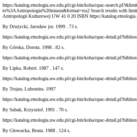
https://katalog.etnologia.uw.edu.pl/cgi-bin/koha/opac-search.
to%3AAntropologia%20miasta&format=rss2
Search results with lim
Antropologii Kulturowej UW
41
0
20
ISBN
https://katalog.etnologi
By Drużycki, Jarosław jot. 1999 . 73 s.
https://katalog.etnologia.uw.edu.pl/cgi-bin/koha/opac-detail.pl?bibl
By Górska, Dorota. 1998 . 82 s.
https://katalog.etnologia.uw.edu.pl/cgi-bin/koha/opac-detail.pl?bibl
By Lipka, Robert. 1987 . 147 s.
https://katalog.etnologia.uw.edu.pl/cgi-bin/koha/opac-detail.pl?bibl
By Trojan, Lubomira. 1997
https://katalog.etnologia.uw.edu.pl/cgi-bin/koha/opac-detail.pl?bibl
By Sabak, Krzysztof. 1991 . 70 s.
https://katalog.etnologia.uw.edu.pl/cgi-bin/koha/opac-detail.pl?bibl
By Głowacka, Beata. 1988 . 124 s.