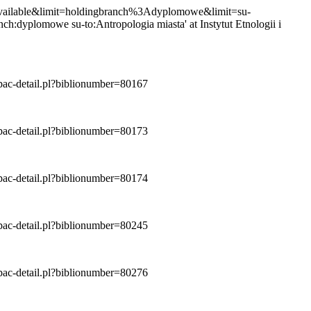
available&limit=holdingbranch%3Adyplomowe&limit=su-
h:dyplomowe su-to:Antropologia miasta' at Instytut Etnologii i
/opac-detail.pl?biblionumber=80167
/opac-detail.pl?biblionumber=80173
/opac-detail.pl?biblionumber=80174
/opac-detail.pl?biblionumber=80245
/opac-detail.pl?biblionumber=80276