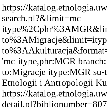
https://katalog.etnologia.u
search.pl?&limit=mc-
itype%2Cphr%3AMGR&limi
to%3AMigracje&limit=it
to%3AAkulturacja&format
'mc-itype,phr:MGR branch
to:Migracje itype:MGR su-to
Etnologii i Antropologii 
https://katalog.etnologia.u
detail.pl?biblionumber=80