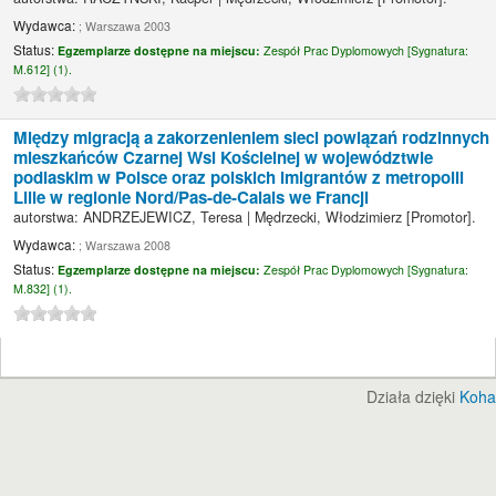
Wydawca:
; Warszawa 2003
Status:
Egzemplarze dostępne na miejscu:
Zespół Prac Dyplomowych [
Sygnatura:
M.612] (1).
Między migracją a zakorzenieniem sieci powiązań rodzinnych
mieszkańców Czarnej Wsi Kościelnej w województwie
podlaskim w Polsce oraz polskich imigrantów z metropolii
Lille w regionie Nord/Pas-de-Calais we Francji
autorstwa:
ANDRZEJEWICZ, Teresa
|
Mędrzecki, Włodzimierz
[Promotor]
.
Wydawca:
; Warszawa 2008
Status:
Egzemplarze dostępne na miejscu:
Zespół Prac Dyplomowych [
Sygnatura:
M.832] (1).
Działa dzięki
Koha