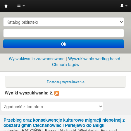
Instytut
Etnologii
i
Antropologii
Ok
Kulturowej
UW
Wyszukiwanie zaawansowane
Wyszukiwanie według haseł
Chmura tagów
Dostosuj wyszukiwanie
Wyniki wyszukiwania: 2.
Przebieg oraz konsekwencje kulturowe migracji niepełnej z
obszaru gmin Ciechanowiec i Perlejewo do Belgii
autorstwa:
RACZYŃSKI, Kacper
|
Mędrzecki, Włodzimierz
[Promotor]
.