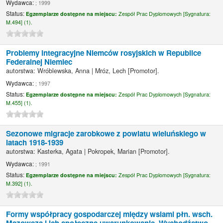
Wydawca:
; 1999
Status:
Egzemplarze dostępne na miejscu:
Zespół Prac Dyplomowych [
Sygnatura:
M.494] (1).
Problemy integracyjne Niemców rosyjskich w Republice
Federalnej Niemiec
autorstwa:
Wróblewska, Anna
|
Mróz, Lech
[Promotor]
.
Wydawca:
; 1997
Status:
Egzemplarze dostępne na miejscu:
Zespół Prac Dyplomowych [
Sygnatura:
M.455] (1).
Sezonowe migracje zarobkowe z powiatu wieluńskiego w
latach 1918-1939
autorstwa:
Kasterka, Agata
|
Pokropek, Marian
[Promotor]
.
Wydawca:
; 1991
Status:
Egzemplarze dostępne na miejscu:
Zespół Prac Dyplomowych [
Sygnatura:
M.392] (1).
Formy współpracy gospodarczej między wsiami płn. wsch.