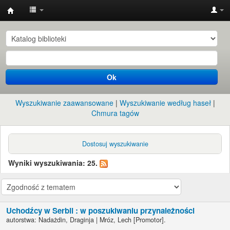
Instytut
Etnologii
i
Antropologii
Ok
Kulturowej
UW
Wyszukiwanie zaawansowane
Wyszukiwanie według haseł
Chmura tagów
Dostosuj wyszukiwanie
Wyniki wyszukiwania: 25.
Uchodźcy w Serbii : w poszukiwaniu przynależności
autorstwa:
Nadażdin, Draginja
|
Mróz, Lech
[Promotor]
.