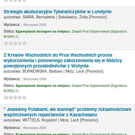
Strategie akulturacyjne Tybetańczyków w Londynie
autorstwa:
SIARA, Bernadetta
|
Sokolewicz, Zofia
[Promotor]
.
Wydawca:
; Warszawa 2004
Status:
Egzemplarze dostępne na miejscu:
Zespół Prac Dyplomowych [
Sygnatura:
M.634] (1).
Z Kresów Wschodnich do Prus Wschodnich proces
wykorzenienia i ponownego zakorzenienia się w Nidzicy
powojennych przesiedleńców z Wołynia
autorstwa:
BORKOWSKA, Barbara
|
Mróz, Lech
[Promotor]
.
Wydawca:
; Warszawa 2004
Status:
Egzemplarze dostępne na miejscu:
Zespół Prac Dyplomowych [
Sygnatura:
M.653] (1).
" Jesteśmy Polakami, ale stamtąd" problemy tożsamościowe
współczesnych repatriantów z Kazachstanu
autorstwa:
WITTELS, Krzysztof
|
Mróz, Lech
[Promotor]
.
Wydawca:
; Warszawa 2004
Status:
Egzemplarze dostępne na miejscu:
Zespół Prac Dyplomowych [
Sygnatura: