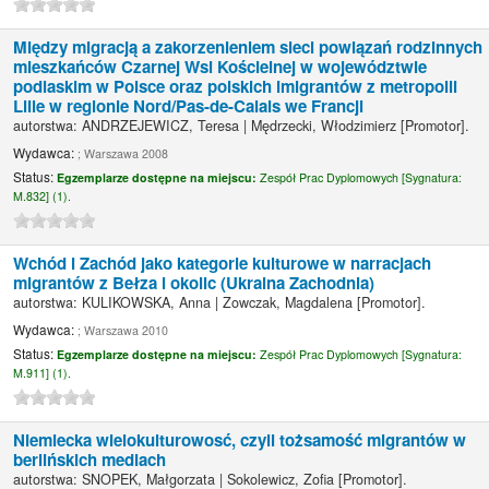
Między migracją a zakorzenieniem sieci powiązań rodzinnych
mieszkańców Czarnej Wsi Kościelnej w województwie
podlaskim w Polsce oraz polskich imigrantów z metropolii
Lille w regionie Nord/Pas-de-Calais we Francji
autorstwa:
ANDRZEJEWICZ, Teresa
|
Mędrzecki, Włodzimierz
[Promotor]
.
Wydawca:
; Warszawa 2008
Status:
Egzemplarze dostępne na miejscu:
Zespół Prac Dyplomowych [
Sygnatura:
M.832] (1).
Wchód i Zachód jako kategorie kulturowe w narracjach
migrantów z Bełza i okolic (Ukraina Zachodnia)
autorstwa:
KULIKOWSKA, Anna
|
Zowczak, Magdalena
[Promotor]
.
Wydawca:
; Warszawa 2010
Status:
Egzemplarze dostępne na miejscu:
Zespół Prac Dyplomowych [
Sygnatura:
M.911] (1).
Niemiecka wielokulturowosć, czyli tożsamość migrantów w
berlińskich mediach
autorstwa:
SNOPEK, Małgorzata
|
Sokolewicz, Zofia
[Promotor]
.