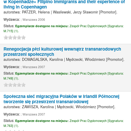
w Kopenhadze= Filipino immigrants and their experience of
living in Copenhagen
autorstwa:
PATZER, Helena
|
Wasilewski, Jerzy Sławomir
[Promotor]
.
Wydawca:
; Warszawa 2006
Status:
Egzemplarze dostępne na miejscu:
Zespół Prac Dyplomowych [
Sygnatura:
M.715] (1).
Renegocjacja płci kulturowej wewnątrz transnarodowych
przestrzeni społecznych
autorstwa:
DOMAGALSKA, Karolina
|
Mędrzecki, Włodzimierz
[Promotor]
.
Wydawca:
; Warszawa 2007
Status:
Egzemplarze dostępne na miejscu:
Zespół Prac Dyplomowych [
Sygnatura:
M.749] (1).
Społeczna sieć migracyjna Polaków w Irlandii Północnej
tworzenie się przestrzeni transnarodowej
autorstwa:
ZAWISZA, Karolina
|
Mędrzecki, Włodzimierz
[Promotor]
.
Wydawca:
; Warszawa 2007
Status:
Egzemplarze dostępne na miejscu:
Zespół Prac Dyplomowych [
Sygnatura:
M.763] (1).