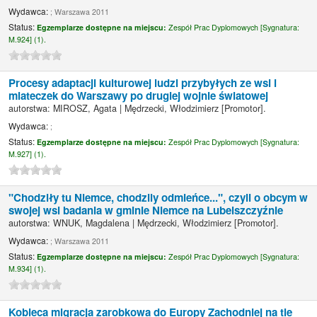
Wydawca:
; Warszawa 2011
Status:
Egzemplarze dostępne na miejscu:
Zespół Prac Dyplomowych [
Sygnatura:
M.924] (1).
Procesy adaptacji kulturowej ludzi przybyłych ze wsi i
miateczek do Warszawy po drugiej wojnie światowej
autorstwa:
MIROSZ, Agata
|
Mędrzecki, Włodzimierz
[Promotor]
.
Wydawca:
;
Status:
Egzemplarze dostępne na miejscu:
Zespół Prac Dyplomowych [
Sygnatura:
M.927] (1).
"Chodziły tu Niemce, chodzily odmieńce...", czyli o obcym w
swojej wsi badania w gminie Niemce na Lubelszczyźnie
autorstwa:
WNUK, Magdalena
|
Mędrzecki, Włodzimierz
[Promotor]
.
Wydawca:
; Warszawa 2011
Status:
Egzemplarze dostępne na miejscu:
Zespół Prac Dyplomowych [
Sygnatura:
M.934] (1).
Kobieca migracja zarobkowa do Europy Zachodniej na tle