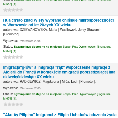
M.657] (1).
Hua ch'iao znad Wisły wybrane chińskie mikrospołeczności
w Warszawie od lat 20-tych XX wieku
autorstwa:
DZIEWANOWSKA, Maria
|
Wasilewski, Jerzy Sławomir
[Promotor]
.
Wydawca:
; Warszawa 2005
Status:
Egzemplarze dostępne na miejscu:
Zespół Prac Dyplomowych [
Sygnatura:
M.676] (1).
Imigracja"głów" a imigracja "rąk" współczesne migracje z
Algierii do Francji w kontekście emigracji poprzedzającej lata
dziweięćdziesiąte XX wieku
autorstwa:
RADKIEWICZ, Magdalena
|
Mróz, Lech
[Promotor]
.
Wydawca:
; Warszawa 2005
Status:
Egzemplarze dostępne na miejscu:
Zespół Prac Dyplomowych [
Sygnatura:
M.679] (1).
"Ako Ay Pilipino" imigranci z Filipin i ich doświadczenia życia