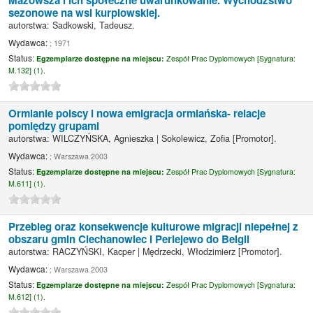
Mazowsza i ich społeczne uwarunkowanie. Wychodźstwo
sezonowe na wsi kurpiowskiej.
autorstwa:
Sadkowski, Tadeusz.
Wydawca:
; 1971
Status:
Egzemplarze dostępne na miejscu:
Zespół Prac Dyplomowych [
Sygnatura:
M.132] (1).
Ormianie polscy i nowa emigracja ormiańska- relacje
pomiędzy grupami
autorstwa:
WILCZYŃSKA, Agnieszka
|
Sokolewicz, Zofia
[Promotor]
.
Wydawca:
; Warszawa 2003
Status:
Egzemplarze dostępne na miejscu:
Zespół Prac Dyplomowych [
Sygnatura:
M.611] (1).
Przebieg oraz konsekwencje kulturowe migracji niepełnej z
obszaru gmin Ciechanowiec i Perlejewo do Belgii
autorstwa:
RACZYŃSKI, Kacper
|
Mędrzecki, Włodzimierz
[Promotor]
.
Wydawca:
; Warszawa 2003
Status:
Egzemplarze dostępne na miejscu:
Zespół Prac Dyplomowych [
Sygnatura:
M.612] (1).