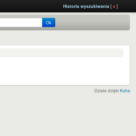
Historia wyszukiwania
[
x
]
Ok
Działa dzięki
Koha