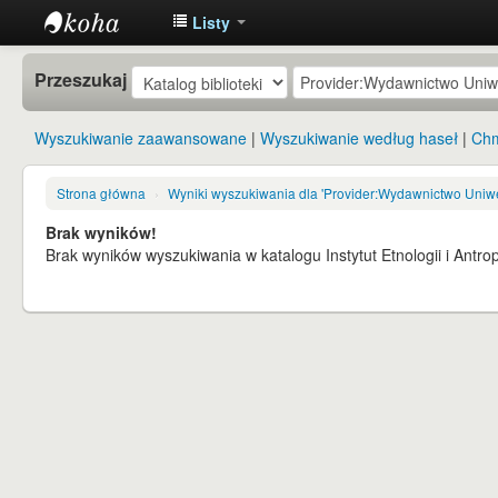
Listy
Instytut
Przeszukaj
Etnologii i
Antropologii
Wyszukiwanie zaawansowane
Wyszukiwanie według haseł
Chm
Kulturowej
UW
Strona główna
›
Wyniki wyszukiwania dla 'Provider:Wydawnictwo Uniw
Brak wyników!
Brak wyników wyszukiwania w katalogu Instytut Etnologii i Antro