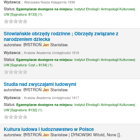
Wydawca:
; Warszawa Nasza Księgarnia 1936
Status:
Egzemplarze dostępne na miejscu:
Instytut Etnologii i Antropologii Kulturowej
UW [
Sygnatura:
8133] (1).
Słowiańskie obrzędy rodzinne ; Obrzędy związane z
narodzeniem dziecka
autorstwa:
BYSTROŃ
Jan
Stanisław.
Wydawca:
; Kraków Akademia Umiejętności 1916
Status:
Egzemplarze dostępne na miejscu:
Instytut Etnologii i Antropologii Kulturowej
UW [
Sygnatura:
Czyt.= 8134] (1).
Studia nad zwyczajami ludowymi
autorstwa:
BYSTROŃ
Jan
Stanisław.
Wydawca:
; Kraków Akademia Umiejętności 1917
Status:
Egzemplarze dostępne na miejscu:
Instytut Etnologii i Antropologii Kulturowej
UW [
Sygnatura:
8132] (1).
Kultura ludowa i ludoznawstwo w Polsce
autorstwa:
BYSTROŃ
Jan
Stanisław
|
DYNOWSKI Witold, None
[]
.