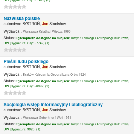
Nazwiska polskie
autorstwa:
BYSTROŃ,
Jan
Stanisław.
Wydawca:
; Warszawa Książka i Wiedza 1993
Status:
Egzemplarze dostępne na miejscu:
Instytut Etnologii i Antropologii Kulturowej
UW [
Sygnatura:
Czyt.=7742] (1).
Pieśni ludu polskiego
autorstwa:
BYSTROŃ,
Jan
Stanisław.
Wydawca:
; Kraków Księgarnia Geograficzna Orbis 1924
Status:
Egzemplarze dostępne na miejscu:
Instytut Etnologii i Antropologii Kulturowej
UW [
Sygnatura:
Czyt.=6992] (2).
Socjologia wstęp informacyjny i bibliograficzny
autorstwa:
BYSTROŃ,
Jan
Stanisław.
Wydawca:
; Warszawa Geberhner i Wolf 1931
Status:
Egzemplarze dostępne na miejscu:
Instytut Etnologii i Antropologii Kulturowej
UW [
Sygnatura:
9920] (1).