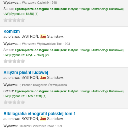
Wydawca:
; Warszawa Czytelnik 1948
Status:
Egzemplarze dostępne na miejscu:
Instytut Etnologii i Antropologii Kulturowej
UW [
Sygnatura:
8138] (1).
Komizm
autorstwa:
BYSTROŃ,
Jan
Stanisław.
Wydawca:
; Warszawa Wydawnictwo Text 1993
Status:
Egzemplarze dostępne na miejscu:
Instytut Etnologii i Antropologii Kulturowej
UW [
Sygnatura:
Czyt. = 7875] (2).
Artyzm pieśni ludowej
autorstwa:
BYSTROŃ,
Jan
Stanisław.
Wydawca:
; Poznań Księgarnia Św.Wojciecha
Status:
Egzemplarze dostępne na miejscu:
Instytut Etnologii i Antropologii Kulturowej
UW [
Sygnatura:
TNW 1128] (1).
Bibliografia etnografii polskiej tom 1
autorstwa:
BYSTROŃ,
Jan
Stanisław.
Wydawca:
Kraków Gebethner i Wolf 1929