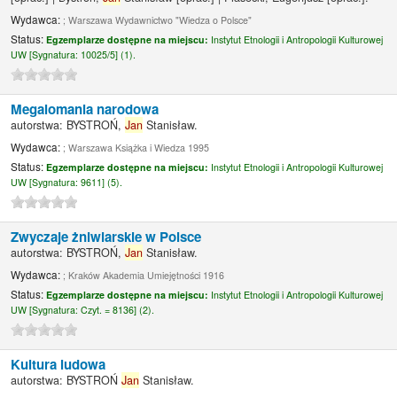
Wydawca:
; Warszawa Wydawnictwo "Wiedza o Polsce"
Status:
Egzemplarze dostępne na miejscu:
Instytut Etnologii i Antropologii Kulturowej
UW [
Sygnatura:
10025/5] (1).
Megalomania narodowa
autorstwa:
BYSTROŃ,
Jan
Stanisław.
Wydawca:
; Warszawa Książka i Wiedza 1995
Status:
Egzemplarze dostępne na miejscu:
Instytut Etnologii i Antropologii Kulturowej
UW [
Sygnatura:
9611] (5).
Zwyczaje żniwiarskie w Polsce
autorstwa:
BYSTROŃ,
Jan
Stanisław.
Wydawca:
; Kraków Akademia Umiejętności 1916
Status:
Egzemplarze dostępne na miejscu:
Instytut Etnologii i Antropologii Kulturowej
UW [
Sygnatura:
Czyt. = 8136] (2).
Kultura ludowa
autorstwa:
BYSTROŃ
Jan
Stanisław.