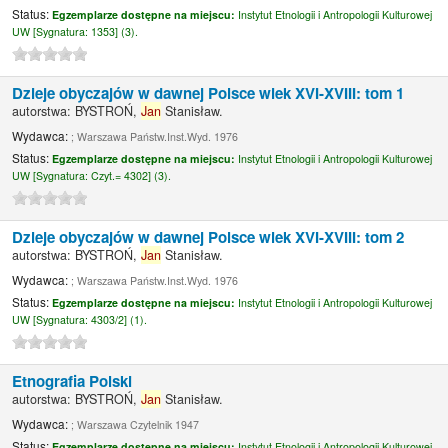
Status:
Egzemplarze dostępne na miejscu:
Instytut Etnologii i Antropologii Kulturowej
UW [
Sygnatura:
1353] (3).
Dzieje obyczajów w dawnej Polsce wiek XVI-XVIII: tom 1
autorstwa:
BYSTROŃ,
Jan
Stanisław.
Wydawca:
; Warszawa Państw.Inst.Wyd. 1976
Status:
Egzemplarze dostępne na miejscu:
Instytut Etnologii i Antropologii Kulturowej
UW [
Sygnatura:
Czyt.= 4302] (3).
Dzieje obyczajów w dawnej Polsce wiek XVI-XVIII: tom 2
autorstwa:
BYSTROŃ,
Jan
Stanisław.
Wydawca:
; Warszawa Państw.Inst.Wyd. 1976
Status:
Egzemplarze dostępne na miejscu:
Instytut Etnologii i Antropologii Kulturowej
UW [
Sygnatura:
4303/2] (1).
Etnografia Polski
autorstwa:
BYSTROŃ,
Jan
Stanisław.
Wydawca:
; Warszawa Czytelnik 1947
Status:
Egzemplarze dostępne na miejscu:
Instytut Etnologii i Antropologii Kulturowej