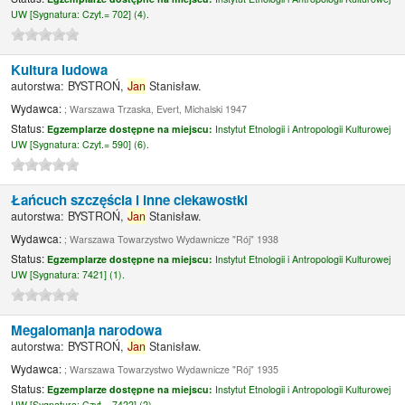
UW [
Sygnatura:
Czyt.= 702] (4).
Kultura ludowa
autorstwa:
BYSTROŃ,
Jan
Stanisław.
Wydawca:
; Warszawa Trzaska, Evert, Michalski 1947
Status:
Egzemplarze dostępne na miejscu:
Instytut Etnologii i Antropologii Kulturowej
UW [
Sygnatura:
Czyt.= 590] (6).
Łańcuch szczęścia i inne ciekawostki
autorstwa:
BYSTROŃ,
Jan
Stanisław.
Wydawca:
; Warszawa Towarzystwo Wydawnicze "Rój" 1938
Status:
Egzemplarze dostępne na miejscu:
Instytut Etnologii i Antropologii Kulturowej
UW [
Sygnatura:
7421] (1).
Megalomanja narodowa
autorstwa:
BYSTROŃ,
Jan
Stanisław.
Wydawca:
; Warszawa Towarzystwo Wydawnicze "Rój" 1935
Status:
Egzemplarze dostępne na miejscu:
Instytut Etnologii i Antropologii Kulturowej
UW [
Sygnatura:
Czyt.= 7422] (2).