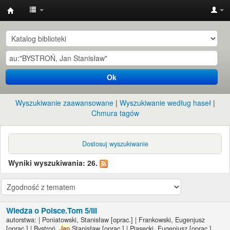
Instytut
Etnologii
i
Antropologii
Ok
Kulturowej
UW
Wyszukiwanie zaawansowane
Wyszukiwanie według haseł
Chmura tagów
Dostosuj wyszukiwanie
Wyniki wyszukiwania: 26.
Wiedza o Polsce.Tom 5/III
autorstwa:
|
Poniatowski, Stanisław
[oprac.]
|
Frankowski, Eugenjusz
[oprac.]
|
Bystroń,
Jan
Stanisław
[oprac.]
|
Piasecki, Eugenjusz
[oprac.]
.