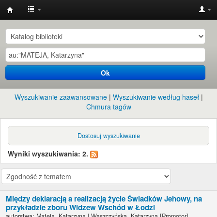
Instytut
Etnologii
i
Antropologii
Ok
Kulturowej
UW
Wyszukiwanie zaawansowane
Wyszukiwanie według haseł
Chmura tagów
Dostosuj wyszukiwanie
Wyniki wyszukiwania: 2.
Między deklaracją a realizacją życie Świadków Jehowy, na
przykładzie zboru Widzew Wschód w Łodzi
autorstwa:
Mateja, Katarzyna
|
Waszczyńska, Katarzyna
[Promotor]
.