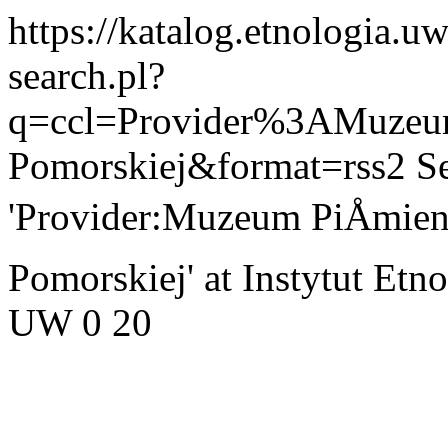
https://katalog.etnologia.u
search.pl?
q=ccl=Provider%3AMuze
Pomorskiej&format=rss2
Se
'Provider:Muzeum PiÅmien
Pomorskiej' at Instytut Etn
UW
0
20