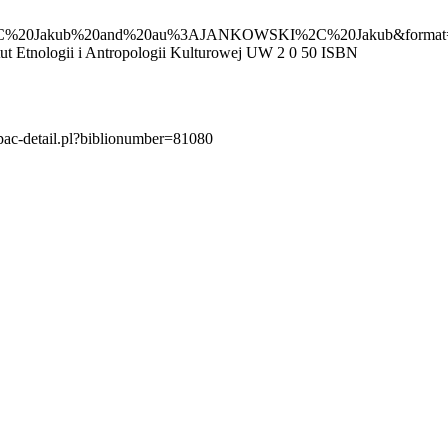
20Jakub%20and%20au%3AJANKOWSKI%2C%20Jakub&format=
 Etnologii i Antropologii Kulturowej UW
2
0
50
ISBN
/opac-detail.pl?biblionumber=81080