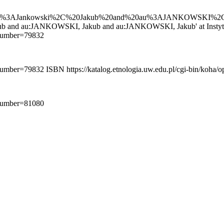
%3AJankowski%2C%20Jakub%20and%20au%3AJANKOWSKI%2C%
kub and au:JANKOWSKI, Jakub and au:JANKOWSKI, Jakub' at Instytut
ionumber=79832
ionumber=79832
ISBN
https://katalog.etnologia.uw.edu.pl/cgi-bin/koha
ionumber=81080