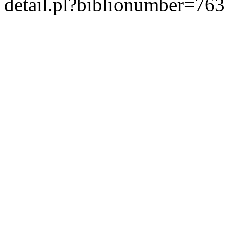
detail.pl?biblionumber=76