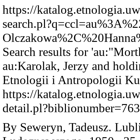
https://katalog.etnologia.u
search.pl?q=ccl=au%3A%2
Olczakowa%2C%20Hanna%
Search results for 'au:"Mo
au:Karolak, Jerzy and holdin
Etnologii i Antropologii 
https://katalog.etnologia.u
detail.pl?biblionumber=76
By Seweryn, Tadeusz. Lubli