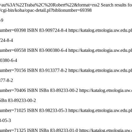
pl?q=ccl=au%3A%22Traba%2C%20Robert%22&format=rss2
Search results fo
pl/cgi-bin/koha/opac-detail.pl?biblionumber=69398
-9
ionumber=69398
ISBN 83-909724-8-4
https://katalog.etnologia.uw.edu.
724-8-4
ionumber=69558
ISBN 83-900380-6-4
https://katalog.etnologia.uw.edu.
00380-6-4
ionumber=70156
ISBN 83-913377-8-2
https://katalog.etnologia.uw.edu.
377-8-2
ionumber=70406
ISBN ISBn 83-89233-00-2
https://katalog.etnologia.u
SBn 83-89233-00-2
ionumber=71025
ISBN 83-98233-05-3
https://katalog.etnologia.uw.edu.
3-05-3
ionumber=71325
ISBN ISBn 83-89233-01-0
https://katalog.etnologia.u