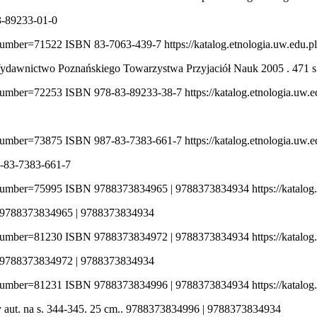
3-89233-01-0
ionumber=71522
ISBN 83-7063-439-7
https://katalog.etnologia.uw.edu.
ydawnictwo Poznańskiego Towarzystwa Przyjaciół Nauk 2005 . 471 s
ionumber=72253
ISBN 978-83-89233-38-7
https://katalog.etnologia.uw.
ionumber=73875
ISBN 987-83-7383-661-7
https://katalog.etnologia.uw.
-83-7383-661-7
ionumber=75995
ISBN 9788373834965 | 9788373834934
https://katalo
. 9788373834965 | 9788373834934
ionumber=81230
ISBN 9788373834972 | 9788373834934
https://katalo
. 9788373834972 | 9788373834934
ionumber=81231
ISBN 9788373834996 | 9788373834934
https://katalo
 aut. na s. 344-345. 25 cm.. 9788373834996 | 9788373834934