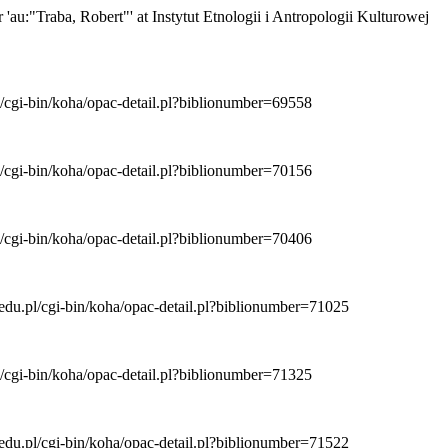
r 'au:"Traba, Robert"' at Instytut Etnologii i Antropologii Kulturowej
pl/cgi-bin/koha/opac-detail.pl?biblionumber=69558
pl/cgi-bin/koha/opac-detail.pl?biblionumber=70156
pl/cgi-bin/koha/opac-detail.pl?biblionumber=70406
w.edu.pl/cgi-bin/koha/opac-detail.pl?biblionumber=71025
pl/cgi-bin/koha/opac-detail.pl?biblionumber=71325
w.edu.pl/cgi-bin/koha/opac-detail.pl?biblionumber=71522