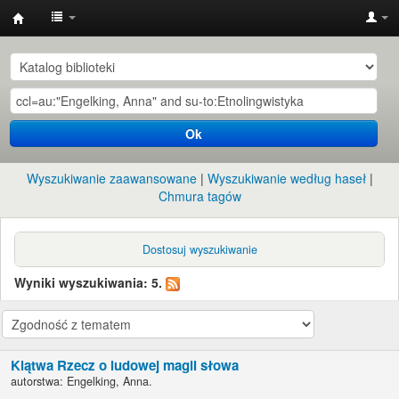
Instytut
Etnologii
i
Antropologii
Ok
Kulturowej
UW
Wyszukiwanie zaawansowane
Wyszukiwanie według haseł
Chmura tagów
Dostosuj wyszukiwanie
Wyniki wyszukiwania: 5.
Klątwa Rzecz o ludowej magii słowa
autorstwa:
Engelking, Anna.