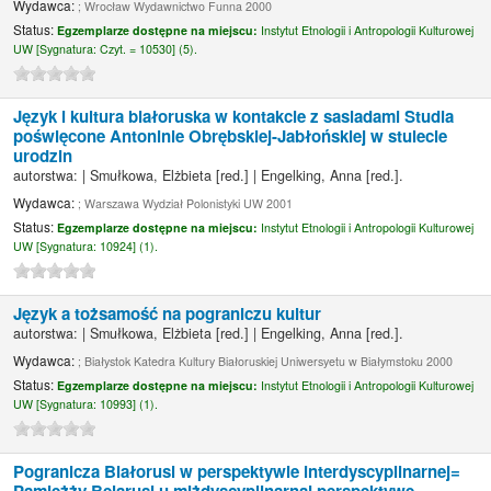
Wydawca:
; Wrocław Wydawnictwo Funna 2000
Status:
Egzemplarze dostępne na miejscu:
Instytut Etnologii i Antropologii Kulturowej
UW [
Sygnatura:
Czyt. = 10530] (5).
Język i kultura białoruska w kontakcie z sasiadami Studia
poświęcone Antoninie Obrębskiej-Jabłońskiej w stulecie
urodzin
autorstwa:
|
Smułkowa, Elżbieta
[red.]
|
Engelking, Anna
[red.]
.
Wydawca:
; Warszawa Wydział Polonistyki UW 2001
Status:
Egzemplarze dostępne na miejscu:
Instytut Etnologii i Antropologii Kulturowej
UW [
Sygnatura:
10924] (1).
Język a tożsamość na pograniczu kultur
autorstwa:
|
Smułkowa, Elżbieta
[red.]
|
Engelking, Anna
[red.]
.
Wydawca:
; Białystok Katedra Kultury Białoruskiej Uniwersyetu w Białymstoku 2000
Status:
Egzemplarze dostępne na miejscu:
Instytut Etnologii i Antropologii Kulturowej
UW [
Sygnatura:
10993] (1).
Pogranicza Białorusi w perspektywie interdyscyplinarnej=