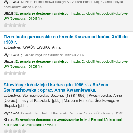
Wydawca:
Muzeum Piśmiennictwa i Muzyki Kaszubsko-Pomorskiej ; Gdańsk Instytut
Kaszubski w Gdańsku 2009
Status:
Egzemplarze dostępne na miejscu:
Instytut Etnologii i Antropologii Kulturowej
UW [
Sygnatura:
15454] (1).
Rzemiosło garncarskie na terenie Kaszub od końca XVIII do
1939 r.
autorstwa:
KWAŚNIEWSKA, Anna.
Wydawca:
; Gdańsk Instytut Kaszubski w Gdańsku 2006
Status:
Egzemplarze dostępne na miejscu:
Instytut Etnologii i Antropologii Kulturowej
UW [
Sygnatura:
15453] (1).
Słowińcy : ich dzieje i kultura (do 1956 r.) /
Bożena
Stelmachowska ; oprac. Anna Kwaśniewska.
autorstwa:
Stelmachowska, Bożena
, (1888-1956)
|
Kwaśniewska, Anna
[Oprac.]
|
Instytut Kaszubski
[pbl.]
|
Muzeum Pomorza Środkowego w
Słupsku
[pbl.]
.
Wydawca:
Gdańsk [etc.] : Instytut Kaszubski : Muzeum Pomorza Środkowego, 2013
Status:
Egzemplarze dostępne do wypożyczenia:
Instytut Etnologii i Antropologii
Kulturowej UW [
Sygnatura:
17748] (1).