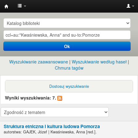
Instytut
Etnologii
i
Antropologii
Ok
Kulturowej
UW
Wyszukiwanie zaawansowane
Wyszukiwanie według haseł
Chmura tagów
Dostosuj wyszukiwanie
Wyniki wyszukiwania: 7.
Struktura etniczna i kultura ludowa Pomorza
autorstwa:
GAJEK, Józef
|
Kwaśniewska, Anna
[red.]
.