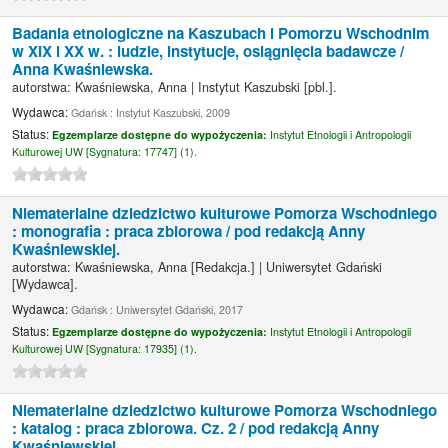
Badania etnologiczne na Kaszubach i Pomorzu Wschodnim
w XIX i XX w. : ludzie, instytucje, osiągnięcia badawcze /
Anna Kwaśniewska.
autorstwa:
Kwaśniewska, Anna
|
Instytut Kaszubski
[pbl.]
.
Wydawca:
Gdańsk : Instytut Kaszubski, 2009
Status:
Egzemplarze dostępne do wypożyczenia:
Instytut Etnologii i Antropologii
Kulturowej UW [
Sygnatura:
17747] (1).
Niematerialne dziedzictwo kulturowe Pomorza Wschodniego
: monografia : praca zbiorowa /
pod redakcją Anny
Kwaśniewskiej.
autorstwa:
Kwaśniewska, Anna
[Redakcja.]
|
Uniwersytet Gdański
[Wydawca]
.
Wydawca:
Gdańsk : Uniwersytet Gdański, 2017
Status:
Egzemplarze dostępne do wypożyczenia:
Instytut Etnologii i Antropologii
Kulturowej UW [
Sygnatura:
17935] (1).
Niematerialne dziedzictwo kulturowe Pomorza Wschodniego
: katalog : praca zbiorowa. Cz. 2 /
pod redakcją Anny
Kwaśniewskiej.