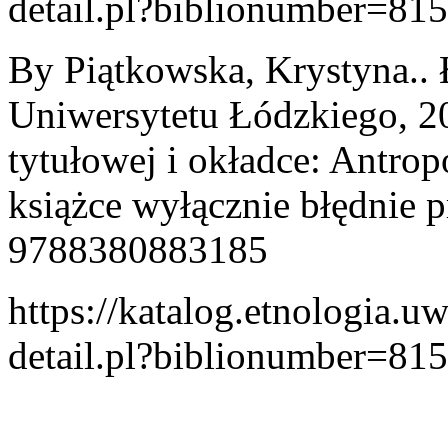
detail.pl?biblionumber=81
By Piątkowska, Krystyna..
Uniwersytetu Łódzkiego, 201
tytułowej i okładce: Antrop
książce wyłącznie błędnie 
9788380883185
https://katalog.etnologia.u
detail.pl?biblionumber=81