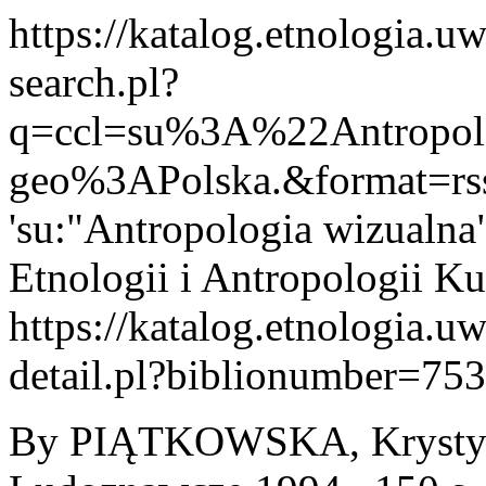
https://katalog.etnologia.u
search.pl?
q=ccl=su%3A%22Antropo
geo%3APolska.&format=r
'su:"Antropologia wizualna"
Etnologii i Antropologii 
https://katalog.etnologia.u
detail.pl?biblionumber=75
By PIĄTKOWSKA, Krystyna