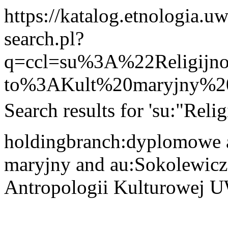
https://katalog.etnologia.u
search.pl?
q=ccl=su%3A%22Religi
to%3AKult%20maryjny%2
Search results for 'su:"Reli
holdingbranch:dyplomowe 
maryjny and au:Sokolewicz, 
Antropologii Kulturowej 