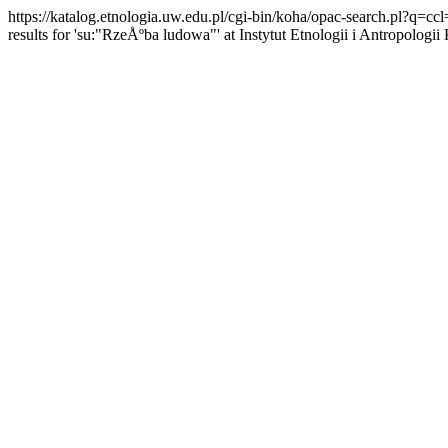
https://katalog.etnologia.uw.edu.pl/cgi-bin/koha/opac-searc
results for 'su:"RzeÅºba ludowa"' at Instytut Etnologii i Antropolog