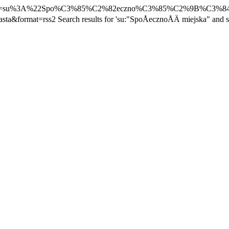
earch.pl?q=ccl=su%3A%22Spo%C3%85%C2%82eczno%C3%85%C2%9B%C
sta&format=rss2
Search results for 'su:"SpoÅecznoÅÄ miejska" and s