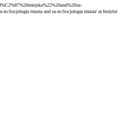
3%84%C2%87%20miejska%22%20and%20su-
u-to:Socjologia miasta and su-to:Socjologia miasta' at Instytut