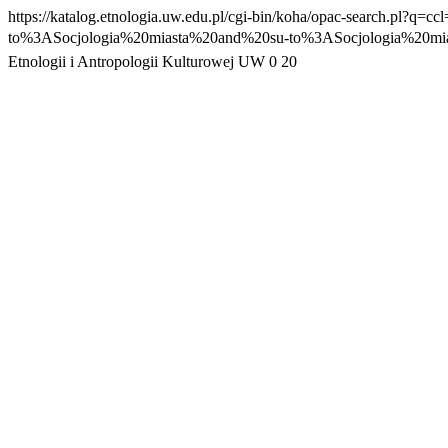
https://katalog.etnologia.uw.edu.pl/cgi-bin/koha/opac-s
to%3ASocjologia%20miasta%20and%20su-to%3ASocjologia%20mia
Etnologii i Antropologii Kulturowej UW
0
20