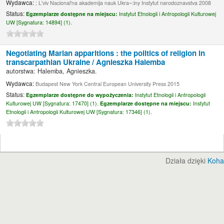
Wydawca:
; L'viv Nacional'na akademija nauk Ukra~:iny Instytut narodoznavstva 2008
Status:
Egzemplarze dostępne na miejscu:
Instytut Etnologii i Antropologii Kulturowej
UW [
Sygnatura:
14894] (1).
Negotiating Marian apparitions : the politics of religion in
transcarpathian Ukraine /
Agnieszka Halemba
autorstwa:
Halemba, Agnieszka.
Wydawca:
Budapest New York Central European University Press 2015
Status:
Egzemplarze dostępne do wypożyczenia:
Instytut Etnologii i Antropologii
Kulturowej UW [
Sygnatura:
17470] (1).
Egzemplarze dostępne na miejscu:
Instytut
Etnologii i Antropologii Kulturowej UW [
Sygnatura:
17346] (1).
Działa dzięki
Koha