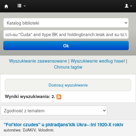
Instytut
Etnologii
i
Antropologii
Ok
Kulturowej
UW
Wyszukiwanie zaawansowane
Wyszukiwanie według haseł
Chmura tagów
Dostosuj wyszukiwanie
Wyniki wyszukiwania: 2.
"Fol'klor czudes" u pidradjans'kik Ukra~:ini 1920-X rokiv
autorstwa:
DJAKIV, Volodimir.