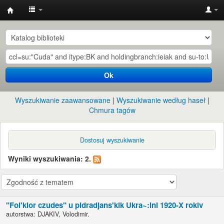
Instytut
Etnologii
i
Antropologii
Ok
Kulturowej
UW
Wyszukiwanie zaawansowane
Wyszukiwanie według haseł
Chmura tagów
Dostosuj wyszukiwanie
Wyniki wyszukiwania: 2.
"Fol'klor czudes" u pidradjans'kik Ukra~:ini 1920-X rokiv
autorstwa:
DJAKIV, Volodimir.