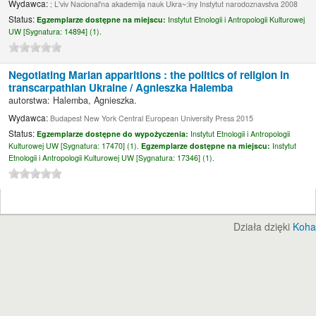
Wydawca:
; L'viv Nacional'na akademija nauk Ukra~:iny Instytut narodoznavstva 2008
Status:
Egzemplarze dostępne na miejscu:
Instytut Etnologii i Antropologii Kulturowej
UW [
Sygnatura:
14894] (1).
Negotiating Marian apparitions : the politics of religion in
transcarpathian Ukraine /
Agnieszka Halemba
autorstwa:
Halemba, Agnieszka.
Wydawca:
Budapest New York Central European University Press 2015
Status:
Egzemplarze dostępne do wypożyczenia:
Instytut Etnologii i Antropologii
Kulturowej UW [
Sygnatura:
17470] (1).
Egzemplarze dostępne na miejscu:
Instytut
Etnologii i Antropologii Kulturowej UW [
Sygnatura:
17346] (1).
Działa dzięki
Koha