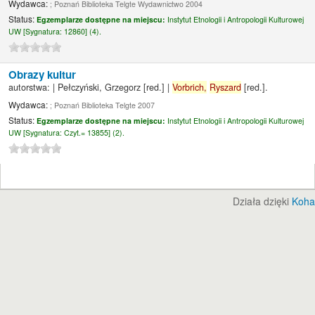
Wydawca:
; Poznań Biblioteka Telgte Wydawnictwo 2004
Status:
Egzemplarze dostępne na miejscu:
Instytut Etnologii i Antropologii Kulturowej
UW [
Sygnatura:
12860] (4).
Obrazy kultur
autorstwa:
|
Pełczyński, Grzegorz
[red.]
|
Vorbrich,
Ryszard
[red.]
.
Wydawca:
; Poznań Biblioteka Telgte 2007
Status:
Egzemplarze dostępne na miejscu:
Instytut Etnologii i Antropologii Kulturowej
UW [
Sygnatura:
Czyt.= 13855] (2).
Działa dzięki
Koha