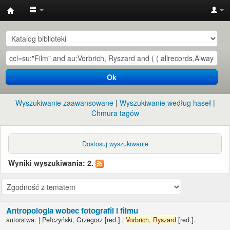
Instytut
Etnologii
i
Antropologii
Ok
Kulturowej
UW
Wyszukiwanie zaawansowane
Wyszukiwanie według haseł
Chmura tagów
Dostosuj wyszukiwanie
Wyniki wyszukiwania: 2.
Antropologia wobec fotografii i filmu
autorstwa:
|
Pełczyński, Grzegorz
[red.]
|
Vorbrich,
Ryszard
[red.]
.