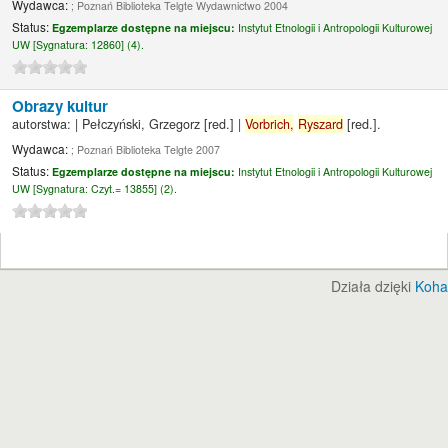
Wydawca:
; Poznań Biblioteka Telgte Wydawnictwo 2004
Status:
Egzemplarze dostępne na miejscu:
Instytut Etnologii i Antropologii Kulturowej
UW [
Sygnatura:
12860] (4).
Obrazy kultur
autorstwa:
|
Pełczyński, Grzegorz
[red.]
|
Vorbrich,
Ryszard
[red.]
.
Wydawca:
; Poznań Biblioteka Telgte 2007
Status:
Egzemplarze dostępne na miejscu:
Instytut Etnologii i Antropologii Kulturowej
UW [
Sygnatura:
Czyt.= 13855] (2).
Działa dzięki
Koha