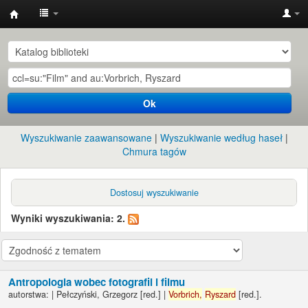
Instytut
Etnologii
i
Antropologii
Ok
Kulturowej
UW
Wyszukiwanie zaawansowane
Wyszukiwanie według haseł
Chmura tagów
Dostosuj wyszukiwanie
Wyniki wyszukiwania: 2.
Antropologia wobec fotografii i filmu
autorstwa:
|
Pełczyński, Grzegorz
[red.]
|
Vorbrich,
Ryszard
[red.]
.