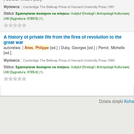
Wydawca:
; Cambridge The Belknap Press of Harvard University Press 1991
Status:
Egzemplarze dostępne na miejscu:
Instytut Etnologii i Antropologii Kulturowej
UW [
Sygnatura:
9785/5] (1).
A history of private life from the fires of revolution to the
great war
autorstwa:
|
Aries,
Philippe
[ed.]
|
Duby, Georges
[ed.]
|
Perrot, Michelle
[ed.]
.
Wydawca:
; Cambridge The Belknap Press of Harvard University Press 1990
Status:
Egzemplarze dostępne na miejscu:
Instytut Etnologii i Antropologii Kulturowej
UW [
Sygnatura:
9785/4] (1).
Działa dzięki
Koha