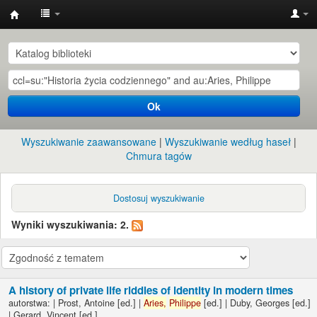
Instytut
Etnologii
i
Antropologii
Ok
Kulturowej
UW
Wyszukiwanie zaawansowane
Wyszukiwanie według haseł
Chmura tagów
Dostosuj wyszukiwanie
Wyniki wyszukiwania: 2.
A history of private life riddles of identity in modern times
autorstwa:
|
Prost, Antoine
[ed.]
|
Aries,
Philippe
[ed.]
|
Duby, Georges
[ed.]
|
Gerard, Vincent
[ed.]
.