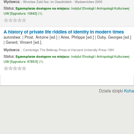
Wydawca:
; Wrocław Zakł.Nar. im.Ossolińskich - Wydawnictwo 2000
Status:
Egzemplarze dostępne na miejscu:
Instytut Etnologii i Antropologii Kulturowej
UW [
Sygnatura:
10642] (1).
A history of private life riddles of identity in modern times
autorstwa:
|
Prost, Antoine
[ed.]
|
Aries, Philippe
[ed.]
|
Duby, Georges
[ed.]
|
Gerard, Vincent
[ed.]
.
Wydawca:
; Cambridge The Belknap Press of Harvard University Press 1991
Status:
Egzemplarze dostępne na miejscu:
Instytut Etnologii i Antropologii Kulturowej
UW [
Sygnatura:
9785/5] (1).
Działa dzięki
Koha