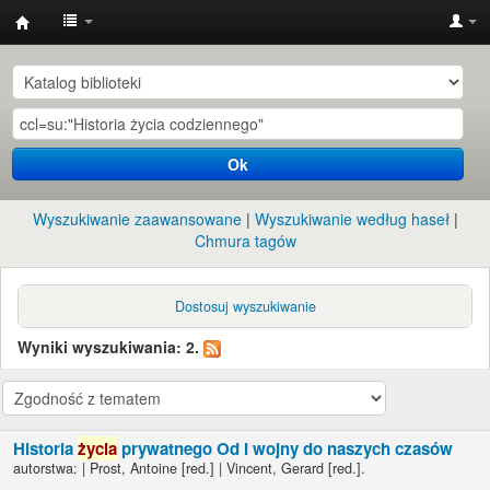
Instytut
Etnologii
i
Antropologii
Ok
Kulturowej
UW
Wyszukiwanie zaawansowane
Wyszukiwanie według haseł
Chmura tagów
Dostosuj wyszukiwanie
Wyniki wyszukiwania: 2.
Historia
życia
prywatnego Od I wojny do naszych czasów
autorstwa:
|
Prost, Antoine
[red.]
|
Vincent, Gerard
[red.]
.