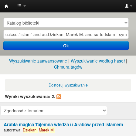
Instytut
Etnologii
i
Antropologii
Ok
Kulturowej
UW
Wyszukiwanie zaawansowane
Wyszukiwanie według haseł
Chmura tagów
Dostosuj wyszukiwanie
Wyniki wyszukiwania: 2.
Arabia magica Tajemna wiedza u Arabów przed islamem
autorstwa:
Dziekan,
Marek
M.