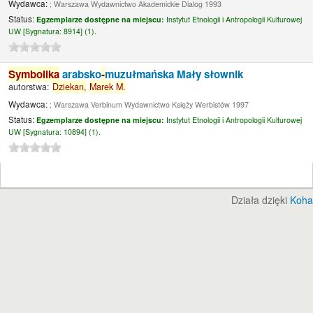
Wydawca:
; Warszawa Wydawnictwo Akademickie Dialog 1993
Status:
Egzemplarze dostępne na miejscu:
Instytut Etnologii i Antropologii Kulturowej
UW [
Sygnatura:
8914] (1).
Symbolika
arabsko
-
muzułmańska Mały słownik
autorstwa:
Dziekan,
Marek
M.
Wydawca:
; Warszawa Verbinum Wydawnictwo Księży Werbistów 1997
Status:
Egzemplarze dostępne na miejscu:
Instytut Etnologii i Antropologii Kulturowej
UW [
Sygnatura:
10894] (1).
Działa dzięki
Koha