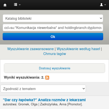
Instytut
Etnologii
i
Antropologii
Ok
Kulturowej
UW
Wyszukiwanie zaawansowane
Wyszukiwanie według haseł
Chmura tagów
Dostosuj wyszukiwanie
Wyniki wyszukiwania: 2.
"Dar czy łapówka?" Analiza rozmów z lekarzami
autorstwa:
Gromek, Olga
|
Zadrożyńska, Anna
[Promotor]
.